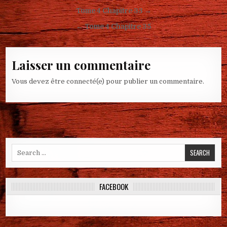
Navigation de l’article
Tome 4 Chapitre 33 →
← Tome 4 Chapitre 35
Laisser un commentaire
Vous devez être connecté(e) pour publier un commentaire.
Search for:
FACEBOOK