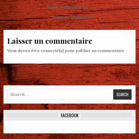
Navigation de l’article
Tome 3 Chapitre 34 →
← Tome 3 Chapitre 36
Laisser un commentaire
Vous devez être connecté(e) pour publier un commentaire.
Search for:
FACEBOOK